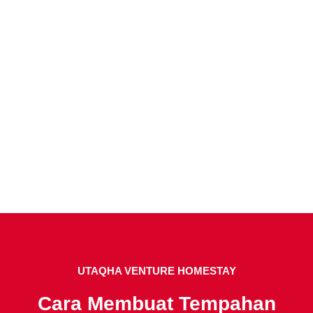
UTAQHA VENTURE HOMESTAY
Cara Membuat Tempahan