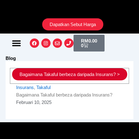
Skip
to
content
Dapatkan Sebut Harga
Cart
Facebook
Instagram
Envelope
Phone
RM
0.00
0
Tentang Kami
Blog
Bagaimana Takaful berbeza daripada Insurans? >
Insurans
,
Takaful
Bagaimana Takaful berbeza daripada Insurans?
Februari 10, 2025