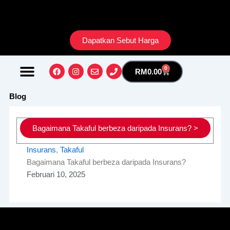
Skip
to
content
Dapatkan Sebut Harga
Facebook
Instagram
Envelope
Phone
0
Cart
RM
0.00
Tentang Kami
Blog
Bagaimana Takaful berbeza daripada Insurans? >
Insurans
,
Takaful
Bagaimana Takaful berbeza daripada Insurans?
Februari 10, 2025