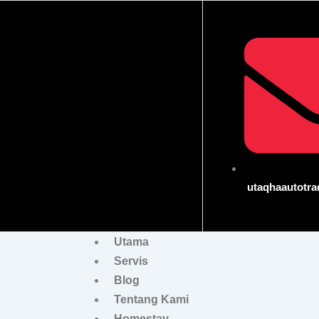
Skip
to
content
utaqhaautotr
Utama
Servis
Blog
Tentang Kami
Homestay