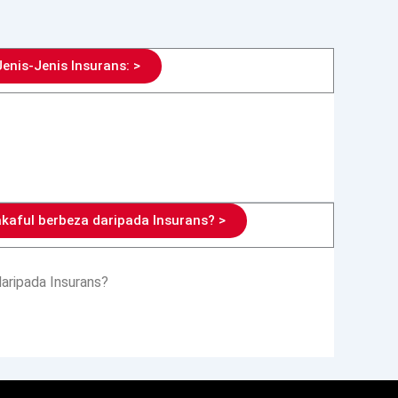
Jenis-Jenis Insurans: >
aful berbeza daripada Insurans? >
aripada Insurans?