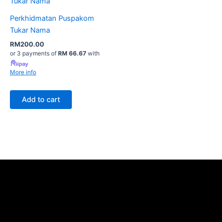
Perkhidmatan Puspakom
Tukar Nama
RM
200.00
or 3 payments of
RM 66.67
with
More info
Add to cart