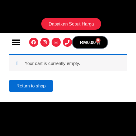
Skip
to
content
Dapatkan Sebut Harga
Facebook
Instagram
Envelope
Phone
0
Cart
RM
0.00
Tentang Kami
Your cart is currently empty.
Return to shop